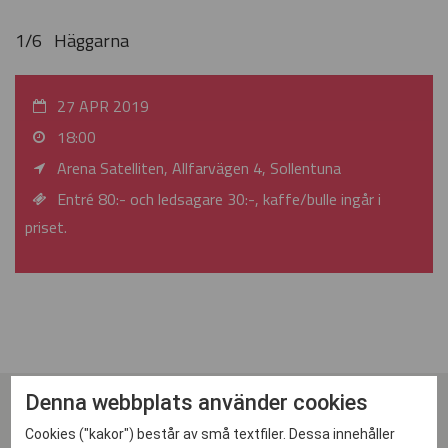
1/6 Häggarna
27 APR 2019
18:00
Arena Satelliten, Allfarvägen 4, Sollentuna
Entré 80:- och ledsagare 30:-, kaffe/bulle ingår i
priset.
Denna webbplats använder cookies
Cookies ("kakor") består av små textfiler. Dessa innehåller