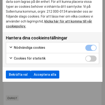
data som lagras på din enhet. För att kunna placera vissa
typer av cookies behöver vi inhämta ditt samtycke. Vi på
Sollentuna kommun, orgnr. 212 000-0134 använder oss av
följande slags cookies. För att läsa mer om vilka cookies vi
använder och lagringstid,
klicka här för att komma till vår
cookiepolicy.
Hantera dina cookieinställningar
Nödvändiga cookies
Cookies för statistik
22 JUN
Under sommaren håller alla studios öppet alla dagar mellan
kl0800-2300 Se till att ha ett studiokörkort och en fungerande
Bekräfta val
Acceptera alla
tag...
ÖVRIGT