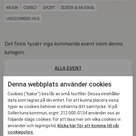
MUSIK
ÖVRIGT
SPORT
TEATER & MUSIKAL
UNGDOMENS HUS
Det finns tyvärr inga kommande event inom denna
kategori.
ALLA EVENT
2026
Denna webbplats använder cookies
Cookies ("kakor") består av små textfiler. Dessa innehåller
data som lagras på din enhet. För att kunna placera vissa
JAN
typer av cookies behöver vi inhämta ditt samtycke. Vi på
Sollentuna kommun, orgnr. 212 000-0134 använder oss av
07 jan till 11 mar - Nu öppnar Skidboden & Väsjöbacken!
följande slags cookies. För att läsa mer om vilka cookies vi
10 jan - Nominera till Ungdomsgalan!
använder och lagringstid,
klicka här för att komma till vår
cookiepolicy.