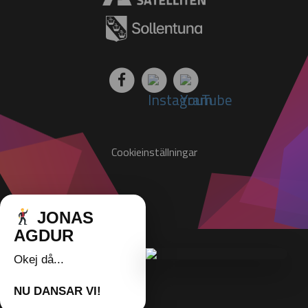
JUN
11 jun till 11 jun - School´s Out Festival 2026!
19 jun - School´s Out Festival Dokumentären
22 jun - Sommar 2026
29 jun till 10 jul - Badbussen 2026
JUL
Cookieinställningar
21 jul - Tillgänglighetssatsning
JONAS
AGDUR
Okej då...
NU DANSAR VI!