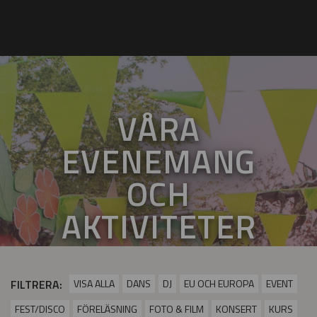
VÅRA
EVENEMANG
OCH
AKTIVITETER
FILTRERA:
VISA ALLA
DANS
DJ
EU OCH EUROPA
EVENT
FEST/DISCO
FÖRELÄSNING
FOTO & FILM
KONSERT
KURS