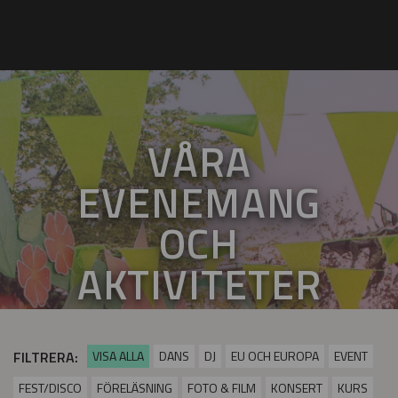
VÅRA
EVENEMANG
OCH
AKTIVITETER
FILTRERA:
VISA ALLA
DANS
DJ
EU OCH EUROPA
EVENT
FEST/DISCO
FÖRELÄSNING
FOTO & FILM
KONSERT
KURS