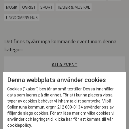
MUSIK
ÖVRIGT
SPORT
TEATER & MUSIKAL
UNGDOMENS HUS
Det finns tyvärr inga kommande event inom denna
kategori.
ALLA EVENT
2026
Denna webbplats använder cookies
Cookies ("kakor") består av små textfiler. Dessa innehåller
data som lagras på din enhet. För att kunna placera vissa
JAN
typer av cookies behöver vi inhämta ditt samtycke. Vi på
Sollentuna kommun, orgnr. 212 000-0134 använder oss av
07 jan till 11 mar - Nu öppnar Skidboden & Väsjöbacken!
följande slags cookies. För att läsa mer om vilka cookies vi
10 jan - Nominera till Ungdomsgalan!
använder och lagringstid,
klicka här för att komma till vår
cookiepolicy.