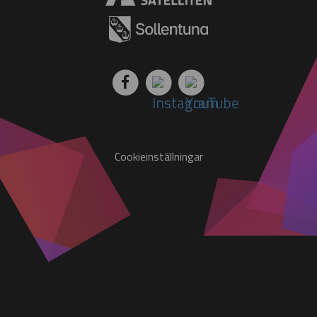
JUN
11 jun till 11 jun - School´s Out Festival 2026!
19 jun - School´s Out Festival Dokumentären
22 jun - Sommar 2026
29 jun till 10 jul - Badbussen 2026
JUL
Cookieinställningar
21 jul - Tillgänglighetssatsning